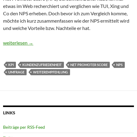
etwas im Web recherchiert und verglichen wie TUI, Xing und
Co den NPS erheben. Doch bevor ich zum Vergleich komme,
möchte ich kurz zusammenfassen wie der NPS ermittelt wird
und welche Vorteile bzw. Nachteile er hat.
Der Net Promoter Score (NPS)
weiterlesen
→
KPI
KUNDENZUFRIEDENHEIT
NET PROMOTER SCORE
NPS
UMFRAGE
WEITEREMPFEHLUNG
LINKS
Beiträge per RSS-Feed