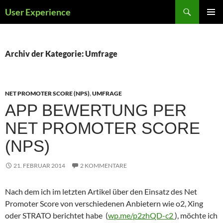
Zum
Suchen
User Experience
Inhalt
PRIMÄR
springen
MENÜ
Archiv der Kategorie: Umfrage
NET PROMOTER SCORE (NPS)
,
UMFRAGE
APP BEWERTUNG PER
NET PROMOTER SCORE
(NPS)
21. FEBRUAR 2014
2 KOMMENTARE
Nach dem ich im letzten Artikel über den Einsatz des Net
Promoter Score von verschiedenen Anbietern wie o2, Xing
oder STRATO berichtet habe (
wp.me/p2zhQD-c2
), möchte ich