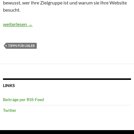
bewusst, wer Ihre Zielgruppe ist und warum sie Ihre Website
besucht.
Welche konkreten Anforderungen hat meine Zielgruppe?
weiterlesen
→
TIPPS FÜR UXLER
LINKS
Beiträge per RSS-Feed
Twitter