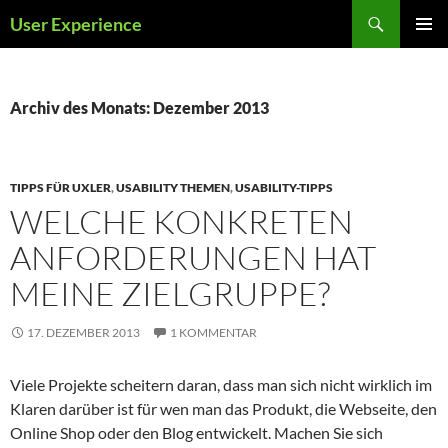
Zum
Suchen
User Experience
Inhalt
PRIMÄR
springen
MENÜ
Archiv des Monats: Dezember 2013
TIPPS FÜR UXLER
,
USABILITY THEMEN
,
USABILITY-TIPPS
WELCHE KONKRETEN
ANFORDERUNGEN HAT
MEINE ZIELGRUPPE?
17. DEZEMBER 2013
1 KOMMENTAR
Viele Projekte scheitern daran, dass man sich nicht wirklich im
Klaren darüber ist für wen man das Produkt, die Webseite, den
Online Shop oder den Blog entwickelt. Machen Sie sich